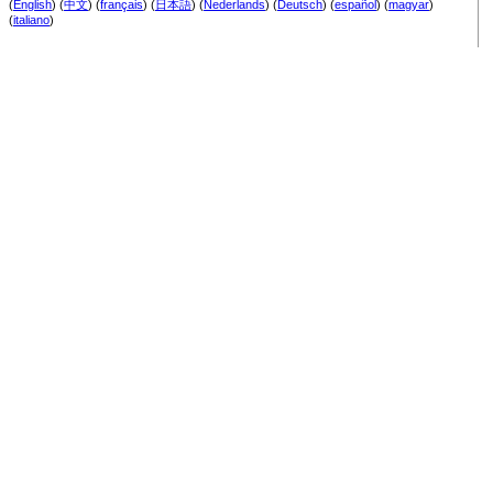
(
English
) (
中文
) (
français
) (
日本語
) (
Nederlands
) (
Deutsch
) (
español
) (
magyar
)
(
italiano
)