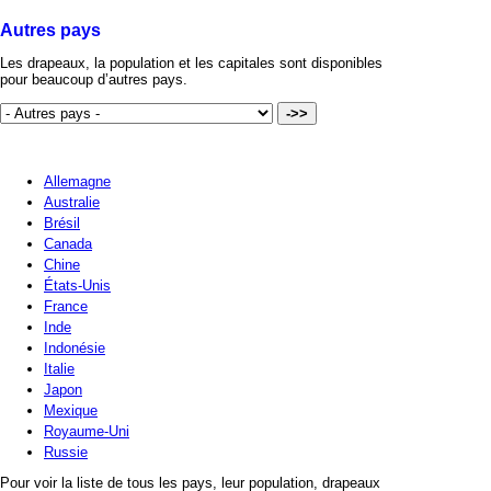
Autres pays
Les drapeaux, la population et les capitales sont disponibles
pour beaucoup d’autres pays.
Allemagne
Australie
Brésil
Canada
Chine
États-Unis
France
Inde
Indonésie
Italie
Japon
Mexique
Royaume-Uni
Russie
Pour voir la liste de tous les pays, leur population, drapeaux