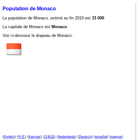
Population de Monaco
La population de Monaco, estimé au fin 2010 est
33 000
.
La capitale de Monaco est
Monaco
.
Voir ci-dessous le drapeau de Monaco :
(
English
) (
中文
) (
français
) (
日本語
) (
Nederlands
) (
Deutsch
) (
español
) (
magyar
)