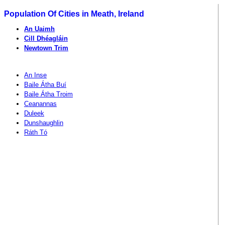
Population Of Cities in Meath, Ireland
An Uaimh
Cill Dhéagláin
Newtown Trim
An Inse
Baile Átha Buí
Baile Átha Troim
Ceanannas
Duleek
Dunshaughlin
Ráth Tó