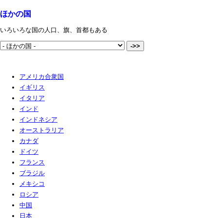
ほかの国
いろいろな国の人口、旗、首都もある
アメリカ合衆国
イギリス
イタリア
インド
インドネシア
オーストラリア
カナダ
ドイツ
フランス
ブラジル
メキシコ
ロシア
中国
日本