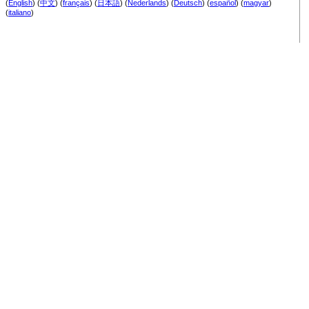
(
English
) (
中文
) (
français
) (
日本語
) (
Nederlands
) (
Deutsch
) (
español
) (
magyar
)
(
italiano
)