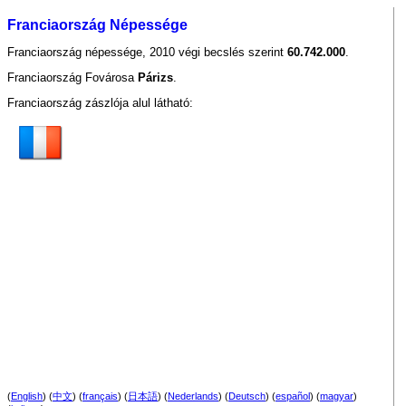
Franciaország Népessége
Franciaország népessége, 2010 végi becslés szerint
60.742.000
.
Franciaország Fovárosa
Párizs
.
Franciaország zászlója alul látható:
(
English
) (
中文
) (
français
) (
日本語
) (
Nederlands
) (
Deutsch
) (
español
) (
magyar
)