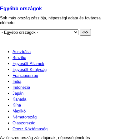
Egyébb országok
Sok más ország zászlója, népességi adata és fovárosa
elérheto.
Ausztrália
Brazília
Egyesült Államok
Egyesült Királyság
Franciaország
India
Indonézia
Japán
Kanada
Kína
Mexikó
Németország
Olaszország
Orosz Köztársaság
Az összes ország zászlójának, népességének és