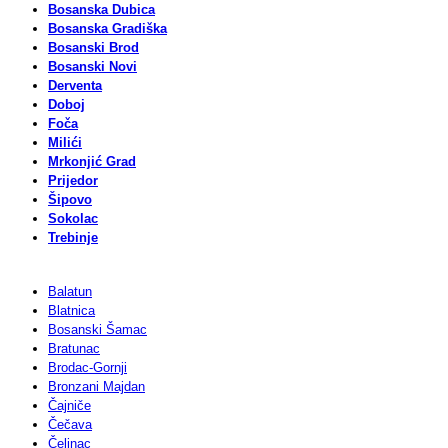
Bosanska Dubica
Bosanska Gradiška
Bosanski Brod
Bosanski Novi
Derventa
Doboj
Foča
Milići
Mrkonjić Grad
Prijedor
Šipovo
Sokolac
Trebinje
Balatun
Blatnica
Bosanski Šamac
Bratunac
Brodac-Gornji
Bronzani Majdan
Čajniče
Čečava
Čelinac