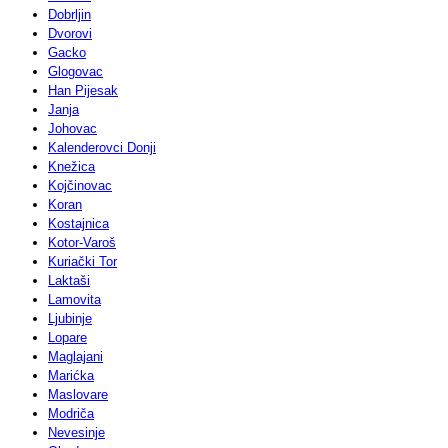
Dobrljin
Dvorovi
Gacko
Glogovac
Han Pijesak
Janja
Johovac
Kalenderovci Donji
Knežica
Kojčinovac
Koran
Kostajnica
Kotor-Varoš
Kuriački Tor
Laktaši
Lamovita
Ljubinje
Lopare
Maglajani
Marićka
Maslovare
Modriča
Nevesinje