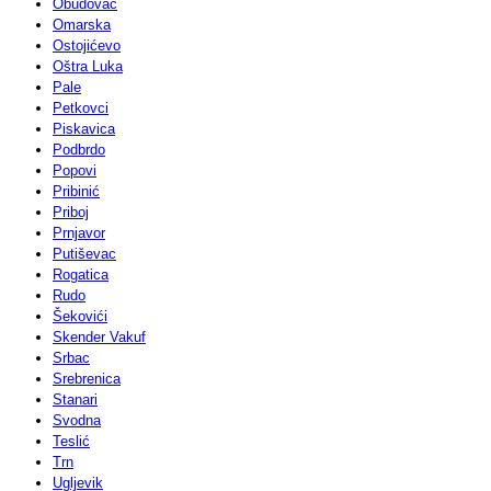
Obudovac
Omarska
Ostojićevo
Oštra Luka
Pale
Petkovci
Piskavica
Podbrdo
Popovi
Pribinić
Priboj
Prnjavor
Putiševac
Rogatica
Rudo
Šekovići
Skender Vakuf
Srbac
Srebrenica
Stanari
Svodna
Teslić
Trn
Ugljevik